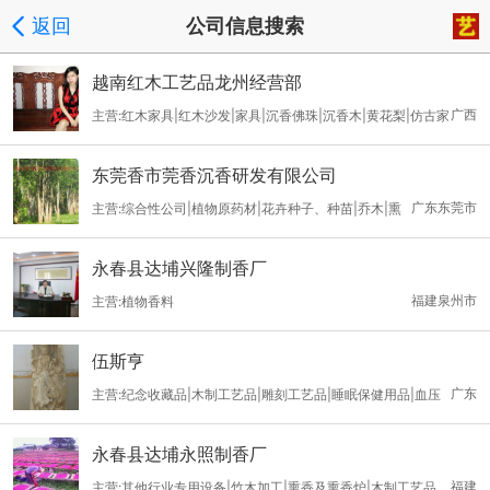
返回
公司信息搜索
越南红木工艺品龙州经营部
广西
主营:红木家具|红木沙发|家具|沉香佛珠|沉香木|黄花梨|仿古家
具|沙发|明清家具|沉香|古典家具|皇宫椅|奇楠沉香|古典红木家具相
东莞香市莞香沉香研发有限公司
广东东莞市
主营:综合性公司|植物原药材|花卉种子、种苗|乔木|熏
香及熏香炉
永春县达埔兴隆制香厂
福建泉州市
主营:植物香料
伍斯亨
广东
主营:纪念收藏品|木制工艺品|雕刻工艺品|睡眠保健用品|血压
调节用品|原料药
永春县达埔永照制香厂
福建
主营:其他行业专用设备|竹木加工|熏香及熏香炉|木制工艺品