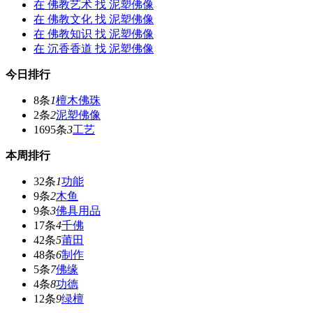
在
佛教艺术
找 泥塑佛像
在
佛教文化
找 泥塑佛像
在
佛教知识
找 泥塑佛像
在
沉香香道
找 泥塑佛像
今日排行
8条
1
檀木佛珠
2条
2
泥塑佛像
1695条
3
工艺
本周排行
32条
1
功能
9条
2
木鱼
9条
3
佛具用品
17条
4
千佛
42条
5
莆田
48条
6
制作
5条
7
佛缘
4条
8
功德
12条
9
绿檀