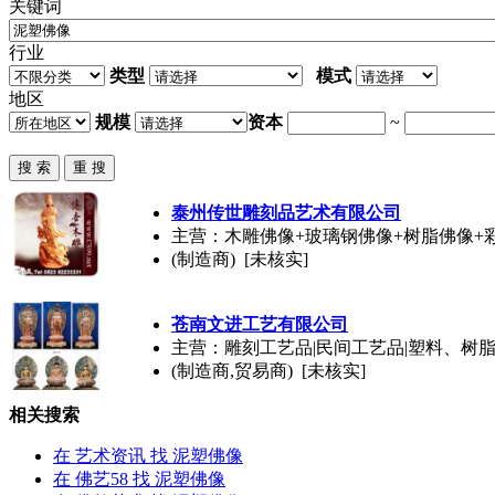
关键词
行业
类型
模式
地区
规模
资本
~
泰州传世雕刻品艺术有限公司
主营：木雕佛像+玻璃钢佛像+树脂佛像+
(制造商) [未核实]
苍南文进工艺有限公司
主营：雕刻工艺品|民间工艺品|塑料、树脂
(制造商,贸易商) [未核实]
相关搜索
在
艺术资讯
找 泥塑佛像
在
佛艺58
找 泥塑佛像