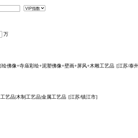
万
彩绘佛像+寺庙彩绘+泥塑佛像+壁画+屏风+木雕工艺品
[江苏/泰
工艺品|木制工艺品|金属工艺品
[江苏/镇江市]