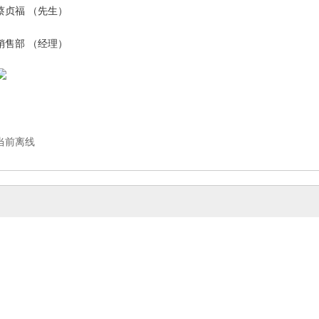
蔡贞福 （先生）
销售部 （经理）
当前离线