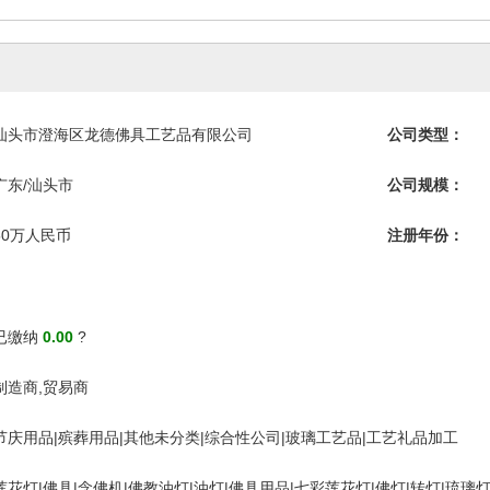
汕头市澄海区龙德佛具工艺品有限公司
公司类型：
广东/汕头市
公司规模：
50万人民币
注册年份：
已缴纳
0.00
?
制造商,贸易商
节庆用品|殡葬用品|其他未分类|综合性公司|玻璃工艺品|工艺礼品加工
莲花灯|佛具|念佛机|佛教油灯|油灯|佛具用品|七彩莲花灯|佛灯|转灯|琉璃