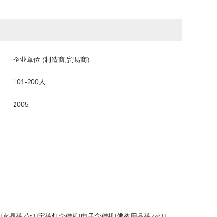
企业单位 (制造商,贸易商)
101-200人
2005
灯|水晶莲花灯|宝莲灯念佛机|电子念佛机|佛教用品莲花灯|