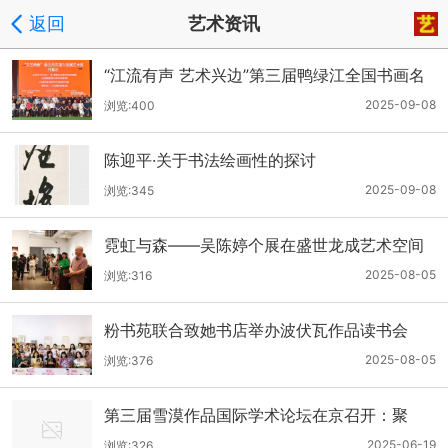
返回
艺术资讯
“江流有声 艺术兴边”第三届鸭绿江全国书画名
家邀请展在丹东开幕
2025-09-08
浏览:400
陈迎平·关于书法绘画性的探讨
2025-09-08
浏览:345
霓虹与森——吴陈婷个展在盛世龙成艺术空间
（Arpply Gallery）开幕
2025-08-05
浏览:316
粉书苑联合致她书店举办波伏瓦作品读书会
——探讨女性成长
2025-08-05
浏览:376
第三届雪漠作品国际学术论坛在京召开：聚
焦“文学流转的力量”
2025-06-19
浏览:326