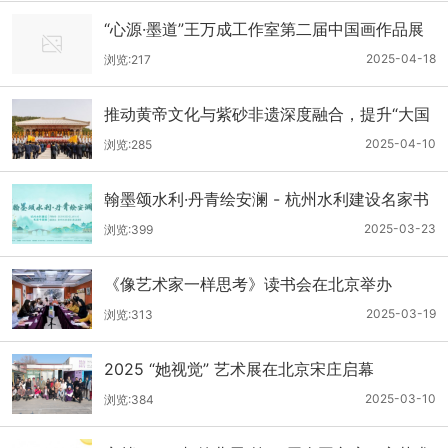
“心源·墨道”王万成工作室第二届中国画作品展
在甘肃美术馆开幕
2025-04-18
浏览:217
推动黄帝文化与紫砂非遗深度融合，提升“大国
陶瓷”品牌价值
2025-04-10
浏览:285
翰墨颂水利·丹青绘安澜 - 杭州水利建设名家书
画展启幕
2025-03-23
浏览:399
《像艺术家一样思考》读书会在北京举办
2025-03-19
浏览:313
2025 “她视觉” 艺术展在北京宋庄启幕
2025-03-10
浏览:384