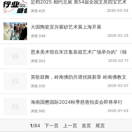
定档2025 相约北展 第54届全国文房四宝艺术
博览会将于3月28日开幕
2025-03-03
浏览:425
大国陶瓷宜兴紫砂艺术展上海开展
2025-02-23
浏览:346
恩来美术馆在宋庄集装箱艺术广场举办的“《独
立精神》艺术展·第4回”5幅作品被盗
2025-02-17
浏览:302
英歌鼓舞，岭南佛韵共谱丝路新章 岭南佛教文
化艺术
2025-02-07
浏览:320
海南国懋国际2024秋季慈善拍卖会即将举行
2025-01-03
浏览:362
1
/84
下一页
上一页
首页
尾页