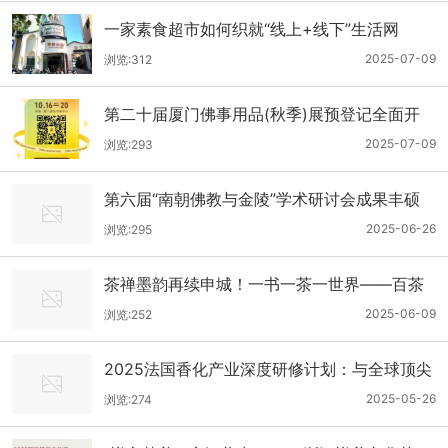
一家素食超市如何织就“线上+线下”生活网
2025-07-09
浏览:312
第二十届厦门佛事用品(秋季)展预登记全面开
放！提前预约对接1400+优选展商
2025-07-09
浏览:293
第六届“南朝佛教与金陵”学术研讨会成果丰硕
2025-06-26
浏览:295
茶禅墨韵再续申城！一书一茶一世界——百茶
会友展静安站启幕
2025-06-09
浏览:252
2025法国香化产业深度研修计划：与全球顶尖
企业共探创新之美！
2025-05-26
浏览:274