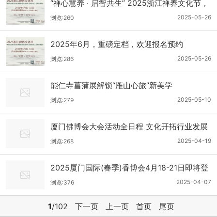
“禅心慧养 · 启智共生” 2025浙江禅养文化节，
开启共生之旅
2025-05-26
浏览:260
2025年6月，重磅定档，欢迎报名预约
2025-05-26
浏览:286
能仁寺菖蒲展解锁“雁山心旅”新美学
2025-05-10
浏览:279
厦门佛博会大会活动全日程 文化开拓行业发展
新思路
2025-04-19
浏览:268
2025厦门国际(春季)香博会4月18-21日即将登
路厦门
2025-04-07
浏览:376
1
/102
下一页
上一页
首页
尾页