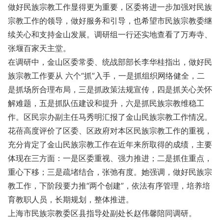
做好民族宗教工作显得更为重要，区委将进一步加强对民族
宗教工作的领导，做好服务和引导，也希望市民族宗教委继
续关心和支持金山发展。调研组一行还实地查看了万寿寺、
张堰百家天主堂。
在调研中，金山区委常委、统战部部长李华桂指出，做好民
族宗教工作要从 六个“抓”入手，一是抓组织网络健全，二
是抓场所合理布局，三是抓政策法规宣传，四是抓关心关怀
解难题，五是抓队伍建设和提升，六是抓民族宗教维稳工
作。区民宗办副主任马秀明汇报了金山民族宗教工作情况。
花蓓高度评价了区委、区政府对本区民族宗教工作的重视，
充分肯定了金山民族宗教工作在近年来所取得的成绩，主要
体现在三方面：一是区委重视、强力推进；二是抓住重点，
重心下移；三是疏堵结合，张弛有度。她强调，做好民族宗
教工作，下阶段要力推“两个创建”，依法有序管理，培养培
育教职人员，长期规划，整体推进。
上海市民族宗教委区县指导处副处长赵伟馨陪同调研。